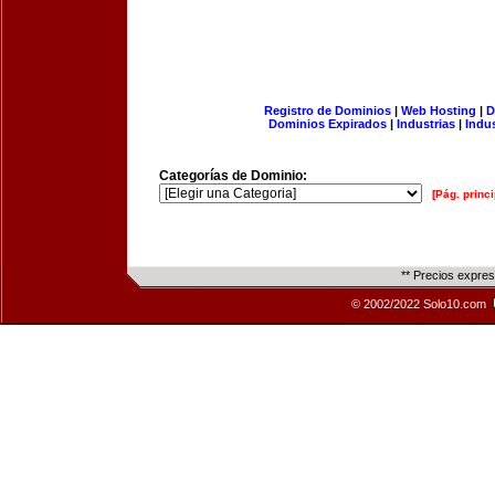
Registro de Dominios
|
Web Hosting
|
D
Dominios Expirados
|
Industrias
|
Indu
Categorías de Dominio:
[Pág. princi
** Precios expre
© 2002/2022 Solo10.com