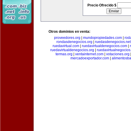
Precio Ofrecido $
Otros dominios en venta:
proveedores.org
|
mundopropiedades.com
|
rod
rondasdenegocios.org
|
ruedasdenegocios.net
ruedavirtual.com
|
ruedavirtualdenegocios.com
|
ruedavirtualdenegocios.org
|
ruedavirtualnegocios
termas.org
|
ventainternet.com
|
votaciones.org
mercadoexportador.com
|
alimentosb