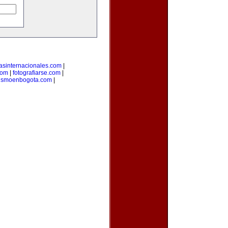
tasinternacionales.com
|
com
|
fotografiarse.com
|
rismoenbogota.com
|