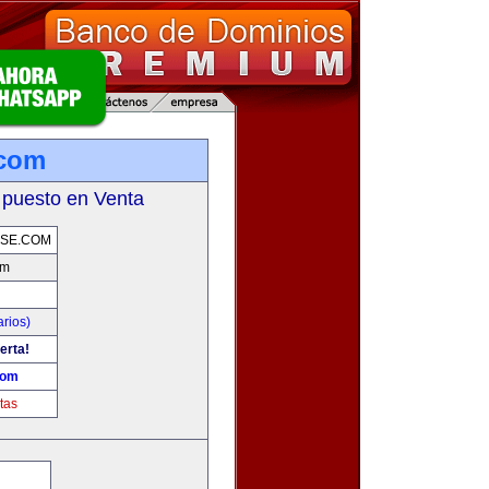
.com
 puesto en Venta
SE.COM
om
rios)
erta!
com
tas