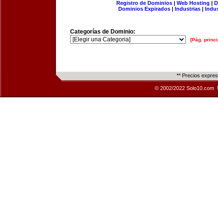
Registro de Dominios
|
Web Hosting
|
D
Dominios Expirados
|
Industrias
|
Indu
Categorías de Dominio:
[Pág. princi
** Precios expre
© 2002/2022 Solo10.com