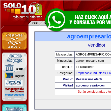
agroempresari
Vendido!
Mayusculas:
AGROEMPRESARIO.CO
Minusculas:
agroempresario.com
Longitud:
14 caracteres
Categorias:
Empresas e Industrias
,
Pr
Precio:
Realizar una oferta!
Visitar!
agroempresario.com
Serán consideradas ofer