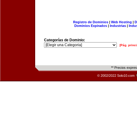
Registro de Dominios
|
Web Hosting
|
D
Dominios Expirados
|
Industrias
|
Indu
Categorías de Dominio:
[Pág. princi
** Precios expre
© 2002/2022 Solo10.com