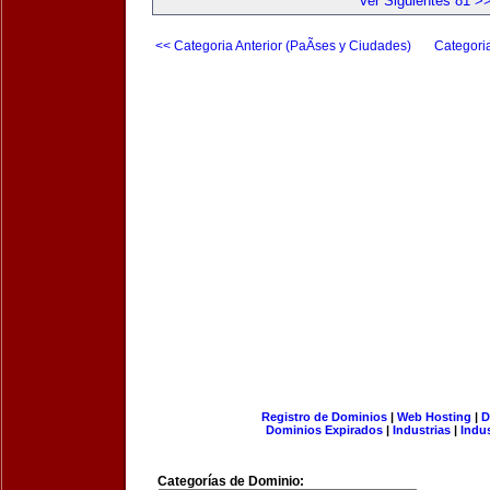
Ver Siguientes 81 >
<< Categoria Anterior (PaÃ­ses y Ciudades)
Categori
Registro de Dominios
|
Web Hosting
|
D
Dominios Expirados
|
Industrias
|
Indu
Categorías de Dominio: